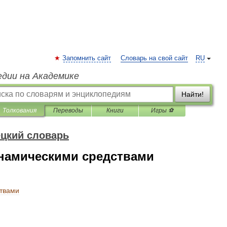
Запомнить сайт
Словарь на свой сайт
RU
едии на Академике
Найти!
Толкования
Переводы
Книги
Игры ⚽
цкий словарь
намическими средствами
твами