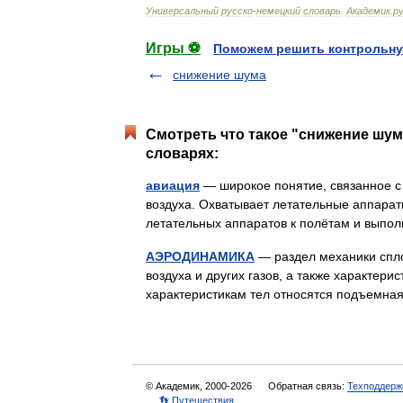
Универсальный
русско
-
немецкий
словарь
.
Академик
.
ру
Игры ⚽
Поможем решить контрольну
снижение шума
Смотреть что такое "снижение шу
словарях:
авиация
— широкое понятие, связанное с
воздуха. Охватывает летательные аппарат
летательных аппаратов к полётам и вып
АЭРОДИНАМИКА
— раздел механики спло
воздуха и других газов, а также характери
характеристикам тел относятся подъемна
© Академик, 2000-2026
Обратная связь:
Техподдерж
👣 Путешествия