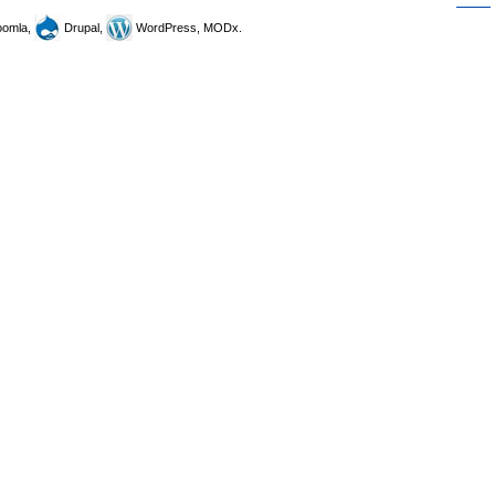
omla,
Drupal,
WordPress, MODx.