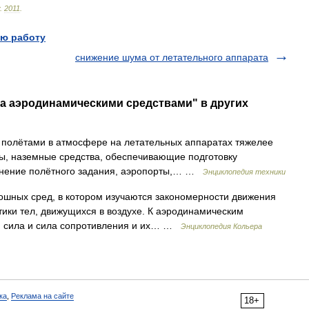
.
2011
.
ю работу
снижение шума от летательного аппарата
ма аэродинамическими средствами" в других
 полётами в атмосфере на летательных аппаратах тяжелее
ы, наземные средства, обеспечивающие подготовку
олнение полётного задания, аэропорты,… …
Энциклопедия техники
шных сред, в котором изучаются закономерности движения
стики тел, движущихся в воздухе. К аэродинамическим
я сила и сила сопротивления и их… …
Энциклопедия Кольера
ка
,
Реклама на сайте
18+