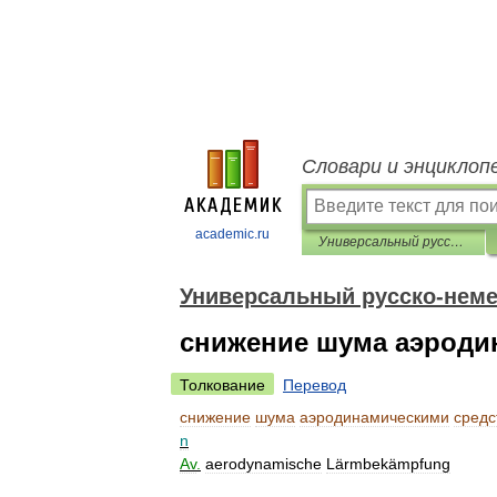
Словари и энциклоп
academic.ru
Универсальный русско-немецкий словарь
Универсальный русско-неме
снижение шума аэроди
Толкование
Перевод
снижение
шума
аэродинамическими
средс
n
Av
.
aerodynamische
Lärmbekämpfung